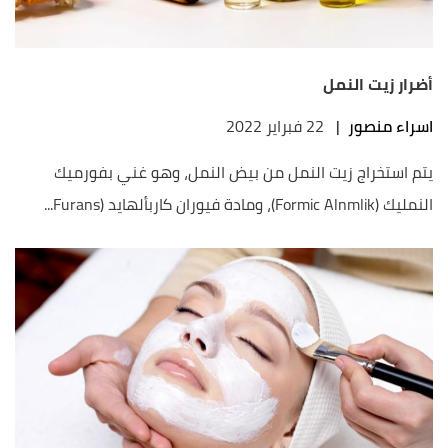
أضرار زيت النمل
اسراء منصور
|
22 فبراير 2022
يتم استخراج زيت النمل من بيض النمل، وهو غني بفورميك
النمليك (Formic Alnmlik)، ومادة فيوران كاربألهايد (Furans...