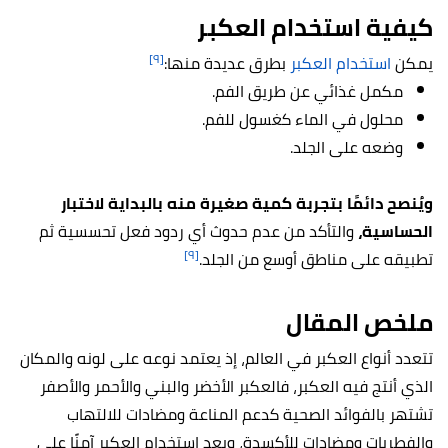
كيفية استخدام العكبر
[٩]
يمكن
استخدام العكبر
بطرق عديدة منها:
مكمل غذائي عن طريق الفم.
محلول في الماء كغسول للفم.
وضعه على الجلد.
ويُنصح دائمًا بتجربة كمية صغيرة منه بالبداية لاختبار
الحساسية،
والتأكد من عدم حدوث أي ردود فعل تحسسية ثم
[٩]
تطبيقه على مناطق أوسع من الجلد.
ملخص المقال
تتعدد أنواع العكبر في العالم، إذ يعتمد نوعه على لونه والمكان
الذي أنتج فيه العكبر، فالعكبر الأخضر والبني والأحمر والأصفر
تشتهر بالفوائد الصحية كدعم المناعة ومضادات للالتهاب
والفطريات ومضادات للأكسدة، ويعد استخدام العكبر آمنًا على