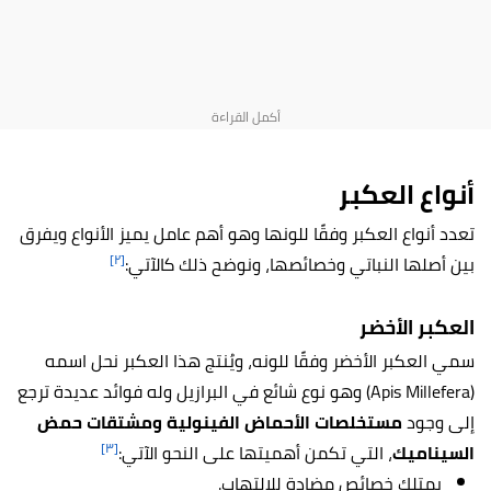
أنواع العكبر
تعدد أنواع العكبر وفقًا للونها وهو أهم عامل يميز الأنواع ويفرق
[٢]
بين أصلها النباتي وخصائصها، ونوضح ذلك كالآتي:
العكبر الأخضر
سمي العكبر الأخضر وفقًا للونه، ويُنتج هذا العكبر نحل اسمه
(Apis Millefera) وهو نوع شائع في البرازيل
وله فوائد عديدة ترجع
إلى وجود
مستخلصات الأحماض الفينولية ومشتقات حمض
[٣]
السيناميك
، التي تكمن أهميتها على النحو الآتي:
يمتلك خصائص مضادة للالتهاب.