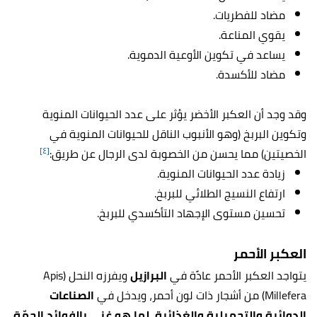
مضاد للفطريات.
يقوي المناعة.
يساعد في تكوين الأوعية الدموية.
مضاد للأكسدة.
وقد وجد أن العكبر الأخضر يؤثر على عدد الحيوانات المنوية
وتكوين البربخ (وهو الأنبوب الناقل للحيوانات المنوية في
[٤]
الخصيتين) مما يحسن من الخصوبة لدى الرجال عن طريق:
زيادة عدد الحيوانات المنوية.
ارتفاع النسيج الطلائي للبربخ.
تحسين مستوى الإجهاد التأكسدي للبربخ.
العكبر الأحمر
يتواجد العكبر الأحمر عادًة في
البرازيل
ويفرزه النحل (Apis
Millefera) من أشجار ذات لون أحمر، ويدخل في
الصناعات
الدوائية والتجميلية والغذائية، لما هو غني بالفوائد الجمّة