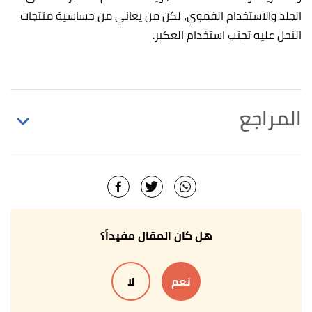
الجلد والاستخدام الفموي، لكن من يعاني من حساسية منتجات
النحل عليه تجنب استخدام العكبر.
المراجع
Rena Goldman (28/9/2018),
"The Benefits and
↑
Uses of Propolis"
,
healthline
, Retrieved 18/2/2022.
Edited.
Laerte Santos, Maisa Fonseca, Ana Sokolonski and
↑
هل كان المقال مفيداً؟
others (14/12/2019),
"Propolis: types, composition,
biological activities, and veterinary product patent
نعم
لا
prospecting"
,
/onlinelibrary.wiley
, Retrieved
18/2/2022. Edited.