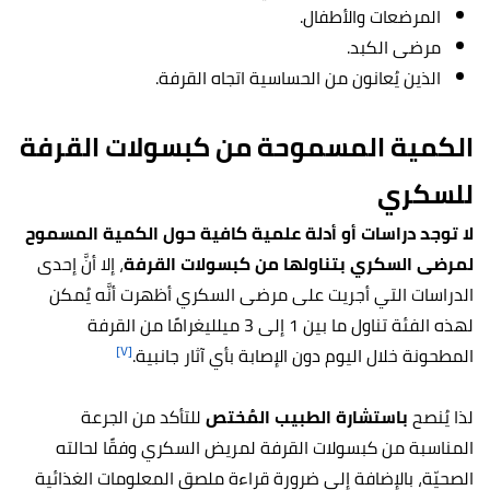
المرضعات والأطفال.
مرضى الكبد.
الذين يُعانون من الحساسية اتجاه القرفة.
الكمية المسموحة من كبسولات القرفة
للسكري
لا توجد دراسات أو أدلة علمية كافية حول الكمية المسموح
لمرضى السكري بتناولها من كبسولات القرفة
، إلا أنَّ إحدى
الدراسات التي أجريت على مرضى السكري أظهرت أنَّه يُمكن
لهذه الفئة تناول ما بين 1 إلى 3 ميلليغرامًا من القرفة
[٧]
المطحونة خلال اليوم دون الإصابة بأي آثار جانبية.
لذا يُنصح
باستشارة الطبيب المُختص
للتأكد من الجرعة
المناسبة من كبسولات القرفة لمريض السكري وفقًا لحالته
الصحيّة، بالإضافة إلى ضرورة قراءة ملصق المعلومات الغذائية