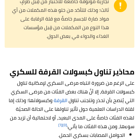
تجارية موثوقة خاضعة للاختبار من قِبل طرفٍ
ثالث؛ وذلك للتأكد من خلو هذه المكملات من أي
مواد ضارة للجسم خاصةً مع قلة الرقابة على
هذا النوع من المكملات من قِبل مؤسسات
الغذاء والدواء في بعض الدول.
محاذير تناول كبسولات القرفة للسكري
على الرغم من ضرورة انتباه مرضى السكري لإمكانية تناول
كبسولات القرفة، إلا أنَّ هناك بعض الفئات من مرضى السكري
التي يُنصح بأن تحذر وتتجنب تناول
القرفة
وكبسولاتها؛ وذلك إما
لقلة الدراسات العلمية حول تأثير تناولها على الحالة الصحيّة
لهذه الفئات خاصةً على المدى البعيد، أو لاحتمالية أن تزيد من
[٦]
[٥]
سوءِها، ومن هذه الفئات ما يأتي:
الحوامل المصابات بسكري الحمل.