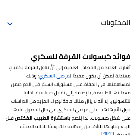
المحتويات
فوائد كبسولات القرفة للسكري
أشارت العديد من المصادر العلمية إلى أنَّ تناول القرفة بكمياتٍ
معتدلة يُمكن أن يكون مفيدًا ل
مرضى السكري
؛ وذلك
لمساهمتها في الحفاظ على مستويات السكر في الدم ضمن
معدلاتها الطبيعية، بالإضافة إلى تقليل حساسية الخلايا
للأنسولين، إلا أنَّه لا يزال هناك حاجة لإجراء المزيد من الدراسات
حول تأثيرها هذا على مرضى السكري في حال الحصول عليها
على شكل كبسولات، لذا يُنصح
باستشارة الطبيب المُختص
قبل
البدء بتناولها للتأكد من إمكانية ذلك وفقًا للحالة الصحيّة
[٣]
[٢]
[١]
للمريض.