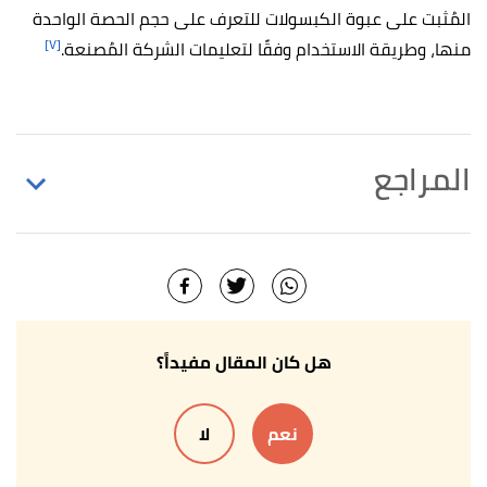
المُثبت على عبوة الكبسولات للتعرف على حجم الحصة الواحدة
[٧]
منها، وطريقة الاستخدام وفقًا لتعليمات الشركة المُصنعة.
المراجع
Debra Fulghum Bruce (18/3/2023),
"Does
↑
Cinnamon Help Diabetes?"
,
webmd
, Retrieved
1/8/2023. Edited.
Stacey Hugues (4/7/2021),
"Cinnamon for
↑
هل كان المقال مفيداً؟
Lowering Blood Sugar Levels"
,
verywellhealth
,
Retrieved 1/8/2023. Edited.
نعم
لا
may have some health,evidence to prove it works.
↑