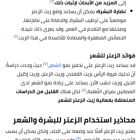
[٦]
إلى
المزيد من الأبحاث لإثبات ذلك
.
نضارة البشرة:
يمكن أن يساعد وضع زيت الزعتر
موضعياً على ترطيب البشرة، والحفاظ على نضارتها،
وصحتها مع التقدم في العمر، وقد يعزى ذلك نتيجة
[١]
الخصائص المطهرة والمضادة للأكسدة في هذا الزيت.
فوائد الزعتر للشعر
[٧]
قد يساعد زيت الزعتر على تحفيز نمو
الشعر
،
حيث وجدت دراسةٌ
أنّ تدليك فروة الرأس بزيت اللافندر، وزيت الزعتر، وزيت إكليل
الجبل، وزيت خشب الأرز، يساعد على زيادة نمو الشعر لدى
[٨]
المصابين بمرض الثّعلبة،
لكن هناك
القليل من الدراسات
المتعلقة بفعالية زيت الزعتر للشعر
.
محاذير استخدام الزعتر للبشرة والشعر
يعتبر زيت الزعتر آمنًا عند وضعه على الجلد، ولكن يمكن أن يسبب
[٩]
التّهيج عند بعض الأشخاص،
وقد يسبب بعض الآثار الجانبية