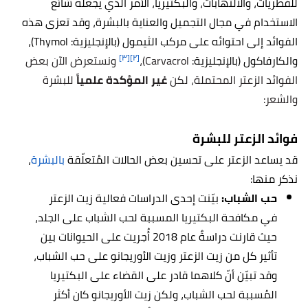
للفطريات، والالتهابات، والبكتيريا، الأمر الذي يجعله شائع
الاستخدام في مجال التجميل والعناية بالبشرة، وقد تعزى هذه
الفوائد إلى احتوائه على مركب الثيمول (بالإنجليزية: Thymol)،
[٣]
[٢]
والكارفاكول (بالإنجليزية:
Carvacrol)،
ونستعرض الآن بعض
الفوائد الزعتر المحتملة، لكن
غير المؤكدة علمياً
للبشرة
والشعر:
فوائد الزعتر للبشرة
قد يساعد الزعتر على تحسين بعض الحالات المُتعلّقة
بالبشرة
،
نذكر منها:
حب الشباب:
بيّنت إحدى الدراسات فعالية زيت الزعتر
في مكافحة البكتيريا المسببة لحب الشباب على الجلد،
حيث قارنت دراسةٌ عام 2018 أُجريت على الحيوانات بين
تأثير كل من زيت الزعتر وزيت الأوريجانو على حب الشباب،
وقد تبيّن أنّ كلاهما قادر على القضاء على البكتيريا
المُسببة لحب الشباب، ولكن زيت الأوريجانو كان أكثر