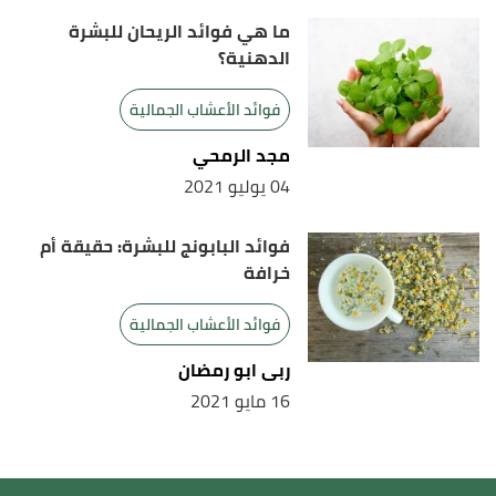
ARCHIVES OF DERMATOLOGY
, Issue 11, Folder 134,
ما هي فوائد الريحان للبشرة
Page 1349-1352. Edited.
الدهنية؟
,
webmd
, Retrieved 24/3/2021. Edited.
"Thyme"
↑
فوائد الأعشاب الجمالية
مجد الرمحي
04 يوليو 2021
فوائد البابونج للبشرة: حقيقة أم
خرافة
فوائد الأعشاب الجمالية
ربى ابو رمضان
16 مايو 2021