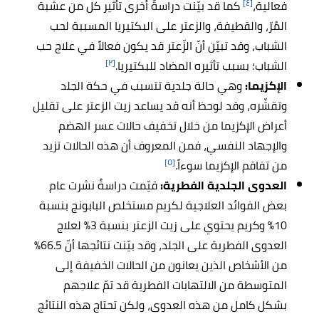
[٤]
فعالية،
كما قد بيّنت دراسةٌ أخرى تأثير كل من عشبة
المُرّ، والقطيفة، والزعتر على البكتيريا المسببة لحب
الشباب، وقد تبيّن أنّ الزّعتر قد يكون فعالاً في علاج حب
[٢]
الشباب؛ بسبب تأثيره المضاد للبكتيريا.
الإكزيما:
وهي حالة جلدية تتسبب في حكة الجلد
وتقشّره، وقد لوحظ أنه قد يساعد زيت الزعتر على تقليل
أعراض الإكزيما من خلال تخفيف حالات عسر الهضم
والإجهاد النفسي، فمن المعروف أن هذه الحالات تزيد
[٥]
من تفاقم الإكزيما سوءاً.
العدوى الجلدية الفطرية:
قيّمت دراسةٌ نشرت عام
بعض الفوائد العلاجية لكريم مستخلص البابونج بنسبة
10% وكريم يحتوي على زيت الزعتر بنسبة 3% لعلاج
العدوى الفطرية على الجلد، وقد بيّنت نتائجها أنّ 66.5%
من الأشخاص الذين يعانون من الحالات الخفيفة إلى
المتوسطة من الالتهابات الفطرية قد تمّ علاجهم
بشكل كامل من هذه العدوى، ولكن تحتاج هذه النتائج