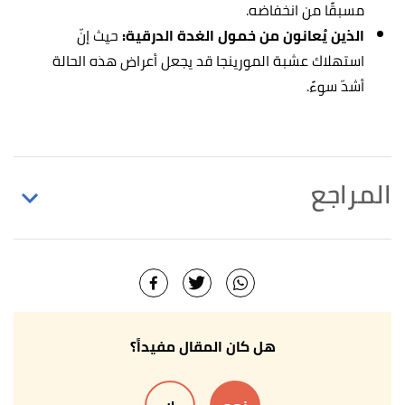
مسبقًا من انخفاضه.
الذين يُعانون من خمول الغدة الدرقية:
حيث إنّ
استهلاك عشبة المورينجا قد يجعل أعراض هذه الحالة
أشدّ سوءً.
المراجع
,
drugs
, 3/7/2020, Retrieved 10/5/2021.
"Moringa"
↑
Edited.
Melinda Ratini (17/5/2019),
"Health Benefits of
↑
Moringa"
,
webmd
, Retrieved 10/5/2021. Edited.
هل كان المقال مفيداً؟
Armando Stuart,
facts sheet/moringa.html
↑