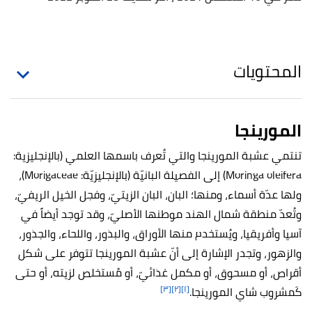
المحتويات
المورينجا
تنتمي عشبة المورينجا والتي تُعرف باسمها العلمي (بالإنجليزية:
Moringa oleifera) إلى الفصيلة البانيّة (بالإنجليزيّة: Morigaceae)،
ولها عدّة أسماء، ومنها؛ البان، البان الزيتيّ، وفجل الخيل الريفيّ،
وتُعدّ منطقة شمال الهند موطنها الأصليّ، وقد توجد أيضاً في
آسيا وأفريقيا، ويُستخدم منها الأوراق، والبذور، واللحاء، والجذور،
والزهور، وتجدر الإشارة إلى أنّ عشبة المورينجا تتوفر على شكل
أقراص، أو مسحوق، أو مكمل غذائيّ، أو مُستخلص لزيته، أو حتى
[٣]
[٢]
[١]
كَمشروب شاي المورينجا.