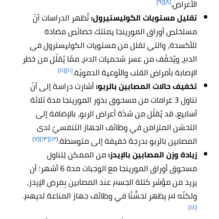
[٩]
[٨]
الأعراض.
تقليل مستويات الكوليستيرول:
تُظهر الدراسات أنّ
مستخلص أوراق المورينجا يمتلك خصائص مضادة
للأكسدة، والتي تقلل من مستويات الكوليسترول في
الدم، ويُخفّف من عسر شحميات الدم، ممّا يُقلّل من خطر
[١١]
[١٠]
الإصابة بأمراض القلب والأوعية الدمويّة.
تخفيف حالات المصابين بالربو:
أشارت دراسة إلى أنّ
تناول 3 غرامات من مسحوق بذور المورينجا مدة ثلاثة
أسابيع، قد يُقلّل من شدّة أعراض الربو، بالإضافة إلى
التحسّن المتزامن في وظائف الجهاز التنفسيّ لدى
[٧]
[١٣]
[١٢]
المصابين بالربو بدرجة خفيفة إلى متوسطة.
زيادة وزن المصابين بالإيدز:
من الممكن لِتناول
مسحوق أوراق المورينجا مع الوجبات مدة 6 أشهر؛ أن
يزيد من مؤشر كتلة الجسم عند المصابين بِمرض الإيدز،
ولكنّه لم يظهر تحسُّنًا في وظائف جهاز المناعة لديهم.
[١٤]