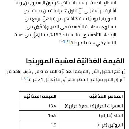
انقطاع الطمث، بسبب انخفاض هرمون الإستروجين، وقد
أشارت دراسة إلى أنّ تناول 7 غرامات من مستخلص
المورينجا يوميًا مدة 3 أشهر من قِبلهنّ؛ يرفع من
مستوى مضادات الأكسدة في الدم، ويُخفّض من
الإجهاد التأكسدي بما نسبته 16.3%، ممّا يُعزّز من صحة
[٢٠]
[١٩]
النساء في هذه المرحلة.
القيمة الغذائيّة لعشبة المورينجا
يُوضّح الجدول الآتي القيمة الغذائيّة المتوفرة في كوب واحد من
[٢١]
أوراق المورينجا غير المطبوخة، أي ما يُعادل 21 غراماً:
العناصر الغذائيّة
القيمة الغذائيّة
السعرات الحراريّة (سعرة حرارية)
13.4
الماء (مليلتر)
16.5
البروتين (غرام)
1.9