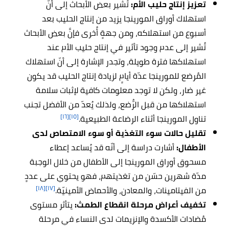
تعزيز إنتاج حليب الأم:
تُشير بعض الأبحاث إلى أنَّ
استهلاك أوراق المورينجا يزيد من إنتاج الحليب بعد
أسبوع من استهلاكه، ومن جهةٍ أُخرى فإنَّ بعض الأبحاث
تُشير إلى عدم وجود تأثير في إنتاج حليب الأم عند
استهلاكها فترة طويلة، وتجدر الإشارة إلى أنّ استهلاك
المُرضع للمورينجا عدّة أيامٍ لزيادة إنتاج الحليب قد يكون
غير ضار، ولكن لا توجد معلومات كافية لإثبات سلامة
استهلاكها من قبل الرُّضع، ولذلك يُعدّ من الأفضل تجنب
[١٦]
[١٥]
تناول المورينجا أثناء الرضاعة الطبيعية.
تقليل حالات سوء التغذية أو سوء الامتصاص لدى
الأطفال:
أشارت دراسة إلى أنّه قد يُساعد إعطاء
مسحوق أوراق المورينجا إلى الأطفال من خلال الوجبة
مدّة شهرين حسّن من تغذيتهم، فهو يحتوي على عددٍ
[١٨]
[١٧]
من الفيتامينات، والمعادن، والأحماض الأمينيّة.
تخفيف أعراض مرحلة انقطاع الطمث:
يتأثر مستوى
مُضادات الأكسدة والإنزيمات لدى النساء في مرحلة