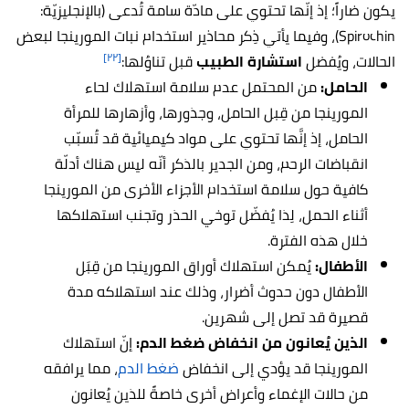
يكون ضاراً؛ إذ إنّها تحتوي على مادّة سامة تُدعى (بالإنجليزيّة:
Spirochin)، و
فيما يأتي ذِكر محاذير استخدام نبات المورينجا لبعض
[٢٢]
الحالات، ويُفضل
استشارة الطبيب
قبل تناوُلها:
الحامل:
من المحتمل عدم سلامة استهلاك لحاء
المورينجا من قِبل
الحامل
، وجذورها، وأزهارها للمرأة
الحامل، إذ إنَّها تحتوي على مواد كيميائية قد تُسبّب
انقباضات الرحم، ومن الجدير بالذكر أنّه ليس هناك أدلّة
كافية حول سلامة استخدام الأجزاء الأخرى من المورينجا
أثناء الحمل، لِذا يُفضّل توخي الحذر وتجنب استهلاكها
خلال هذه الفترة.
الأطفال:
يُمكن استهلاك أوراق المورينجا من قِبَل
الأطفال دون حدوث أضرار، وذلك عند استهلاكه مدة
قصيرة قد تصل إلى شهرين.
الذين يُعانون من انخفاض ضغط الدم:
إنّ استهلاك
المورينجا قد يؤدي إلى انخفاض
ضغط الدم
، مما يرافقه
من حالات الإغماء وأعراض أخرى خاصةً للذين يُعانون