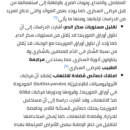
المفاصل، والصداع، ونوبات الصرع، بالإضافة إلى استعمالها من
قِبل مرضى السكري، كما يوجد بعض الفوائد والتي تحتاج للمزيد
[٦]
من الدراسات لإثباتها، ومنها ما يأتي:
تقليل مستويات سكر الدم:
أشارت الدراسات إلى أنّ
تناول أوراق المورينجا قد يُقلل من مستويات سكر الدم
،
كما وُجد أن تناول أوراق المورينجا مع الوجبات قد يُقلل
من نسبة السُّكر في الدّم للمصابين بالسُّكري ولا
يتناولون أدوية السكري، م
ما يستدعي
مراجعة
[٧]
الطبيب
لِمرضى السكري.
امتلاك خصائص مُضادة للالتهاب:
يُعتقد أنّ مركبات
الأيزوثيوسيانات (بالإنجليزيّة: Isothiocyanates)؛ الموجودة
في أوراق المورينجا، وقرونها وبذورها مركبات فعّالة
ضدّ الالتهابات، وقد أشارت دراسة إلى أنّ مستخلص
المورينجا يمتلك خصائص مُسكّنة للآلام، وخافضة
للحرارة، ومُضادة للالتهابات، كما يُمكن استخدامها
للتقليل من خطر الإصابة ببعض الأمراض المرتبطة بهذه