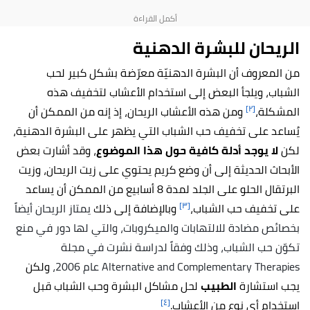
الريحان للبشرة الدهنية
من المعروف أن البشرة الدهنيّة معرّضة بشكل كبير لحب
الشباب، ويلجأ البعض إلى استخدام الأعشاب لتخفيف هذه
[٢]
المشكلة،
ومن هذه الأعشاب الريحان، إذ إنه من الممكن أن
يُساعد على تخفيف حب الشباب التي يظهر على البشرة الدهنية،
لكن
لا يوجد أدلة كافية حول هذا الموضوع
، وقد أشارت بعض
الأبحاث الحديثة إلى أن وضع كريم يحتوي على زيت الريحان، وزيت
البرتقال الحلو على الجلد لمدة 8 أسابيع من الممكن أن يساعد
[٣]
على تخفيف حب الشباب،
وبالإضافة إلى ذلك
يمتاز الريحان أيضاً
بخصائص مضادة للالتهابات والميكروبات، والتي لها دور في منع
تكوّن حب الشباب، وذلك وفقاً لدراسة نشرت في مجلة
Alternative and Complementary Therapies عام 2006،
ولكن
يجب استشارة
الطبيب
لحل مشاكل البشرة وحب الشباب قبل
[٤]
استخدام أي نوع من الأعشاب.