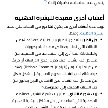
[٥]
ينبغي عدم استخدامه بكميات زائدة.
أعشاب أخرى مفيدة للبشرة الدهنية
توجد عدة أعشاب أخرى قد يكون لها دور في الحفاظ على صحة
البشرة الدهنية
، ومنها:
جل الصبار:
يُعد جل الصبار (بالإنجليزية: Aloe Vera) من
النباتات التي تمتاز بخصائص مضادة للميكروبات
والالتهابات، مما أدى إلى استخدامه في التخفيف من
مشاكل حب الشباب، حيث ذكرت إحدى
الدراسات أن مزيجًا
من كريم تريتينوين (بالإنجليزية: Tritinoin Cream)، وهو
دواء شائع لحب الشباب، وكريم الصبار يقلل بشكل فعال
من مشاكل حب الشباب لدى الأشخاص الذين يعانون من
[٧]
حب الشباب الخفيف إلى المتوسط.
زيت شجرة الشاي:
يمتاز زيت شجرة الشاي بخصائصه
المطهرة التي تساعد على حل مشاكل البشرة الدهنية،
حيث وجدت دراسة عام 2016 أن الأشخاص الذين