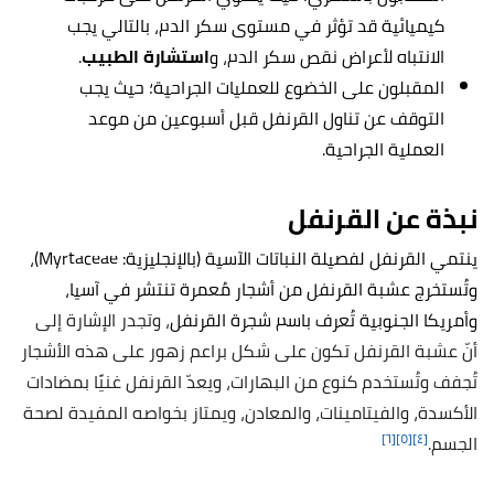
كيميائية قد تؤثر في مستوى سكر الدم، بالتالي يجب
الانتباه لأعراض نقص سكر الدم، و
استشارة الطبيب
.
المقبلون على الخضوع للعمليات الجراحية؛ حيث يجب
التوقف عن تناول القرنفل قبل أسبوعين من موعد
العملية الجراحية.
نبذة عن القرنفل
ينتمي القرنفل لفصيلة النباتات الآسية (بالإنجليزية: Myrtaceae)،
وتُستخرج عشبة القرنفل من أشجار مُعمرة تنتشر في آسيا،
وأمريكا الجنوبية تُعرف باسم شجرة القرنفل
، وتجدر الإشارة إلى
أنّ عشبة القرنفل تكون على شكل براعم زهور على هذه الأشجار
تُجفف وتُستخدم كنوع من البهارات، ويعدّ القرنفل غنيًا بمضادات
الأكسدة، والفيتامينات، والمعادن، ويمتاز بخواصه المفيدة لصحة
[٦]
[٥]
[٤]
الجسم.