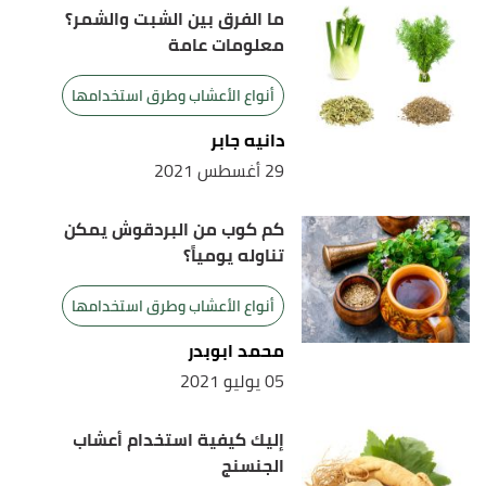
ما الفرق بين الشبت والشمر؟
,
.lib.umn
, Retrieved 9/4/2021. Edited.
"Cloves"
↑
معلومات عامة
Cathy Wong (23/11/2020),
"The Health Benefits
↑
أنواع الأعشاب وطرق استخدامها
of Cloves"
,
verywellhealth
, Retrieved 9/4/2021.
دانيه جابر
Edited.
29 أغسطس 2021
كم كوب من البردقوش يمكن
تناوله يومياً؟
أنواع الأعشاب وطرق استخدامها
محمد ابوبدر
05 يوليو 2021
إليك كيفية استخدام أعشاب
الجنسنج