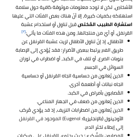
الأشخاص، لكن لا توجد معلومات موثوقة كافية حول سلامة
استهلاكه بكميات كبيرة، إلا أنّ هناك بعض الفئات التي عليها
استشارة الطبيب المُختص
قبل تناول أو استخدام عشبة
[٢]
القرنفل، أو أيّ من منتجاتها، ومن هذه الفئات ما يأتي:
الأطفال، إذ إنّ تناول الأطفال لزيت عشبة القرنفل عن
طريق الفم يرتبط ببعض الأضرار؛ فقد يُؤدي إلى الإصابة
بنوبات الصرع
،
أو تلف في الكبد، أو اضطراب في توزان
السوائل في الجسم.
الذين يُعانون من حساسية اتجاه القرنفل أو حساسية
اتجاه نباتات أو أطعمة أخرى.
المُصابون بأمراض في الكبد.
الذين يُعانون من ضعف في الجهاز المناعي.
الذين يُعانون من اضطرابات النزيف، إذ قد يؤدي مُركب
الأوجينول (بالإنجليزية:
Eugenol) الموجود في القرنفل
إلى إبطاء تخثر الدم
.
المصابون بالسُّكري؛ حيث يحتوي القرنفل على مركبات