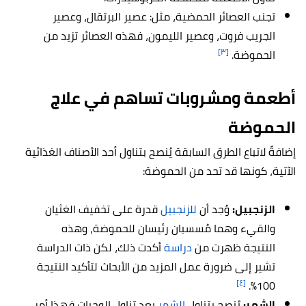
تجنب العصائر الحمضية، مثل: عصير البرتقال، وعصير
الجريب فروت، وعصير الليمون، فهذه العصائر تزيد من
[٣]
الحموضة.
أطعمة ومشروبات تساهم في علاج
الحموضة
إضافةً لاتباع الطرق السابقة يُنصح بتناول أحد الأصناف الغذائية
الآتية، كونها قد تحد من الحموضة:
الزنجبيل:
وُجد أن
للزنجبيل
قدرة على تخفيف الغثيان
والقيء وهما مُسسبان رئيسان للحموضة، وهذه
النتيجة ظهرت من
دراسة
أكدت ذلك، لكن ذات الدراسة
تشير إلى ضرورة عمل المزيد من الأبحاث لتأكيد النتيجة
[٤]
100%.
الشمر:
يُنصح بتناول
الشمر
بعد تناول الوجبات فهذا أمر