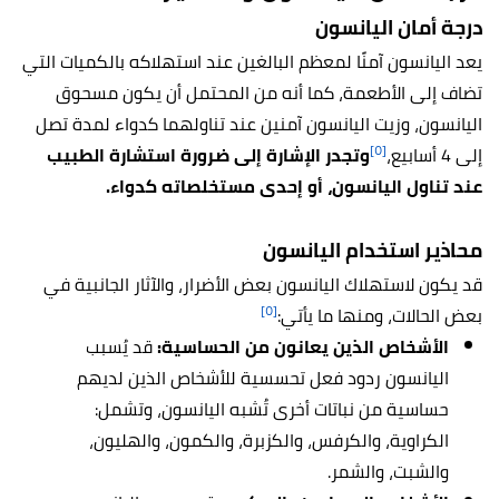
درجة أمان اليانسون
يعد اليانسون آمنًا لمعظم البالغين عند استهلاكه بالكميات التي
تضاف إلى الأطعمة، كما أنه من المحتمل أن يكون مسحوق
اليانسون، وزيت اليانسون آمنين عند تناولهما كدواء لمدة تصل
[٥]
إلى 4 أسابيع،
وتجدر الإشارة إلى ضرورة استشارة الطبيب
عند تناول اليانسون، أو إحدى مستخلصاته كدواء.
محاذير استخدام اليانسون
قد يكون لاستهلاك اليانسون بعض الأضرار، والآثار الجانبية في
[٥]
بعض الحالات، ومنها ما يأتي:
الأشخاص الذين يعانون من الحساسية:
قد يُسبب
اليانسون ردود فعل تحسسية للأشخاص الذين لديهم
حساسية من نباتات أخرى تُشبه اليانسون، وتشمل:
الكراوية، والكرفس، والكزبرة، والكمون، والهليون،
والشبت، والشمر.