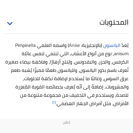
المحتويات
يُعدّ
اليانسون
(بالإنجليزية:
Anise
) واسمه العلمي
Pimpinella
anisum،
نوع من أنواع الأعشاب، ا
لتي تنتمي لنفس عائلة
الكرفس، والجزر، والبقدونس،
ويُنتج أزهارًا، وفاكهة بيضاء صغيرة
تُعرف باسم بذور اليانسون، ولليانسون طعمًا مميزًا يُشبه طعم
عرق السوس، وغالبًا ما يُستخدم لإضافة نكهة للحلويات،
والمشروبات، إضافةً إلى أنّه يُعرف بخصائصه القوية المُعززة
للصحة، ويستخدم في التخفيف من مجموعة متنوعة من
[١]
الأمراض، مثل أمراض الجهاز الهضمي.