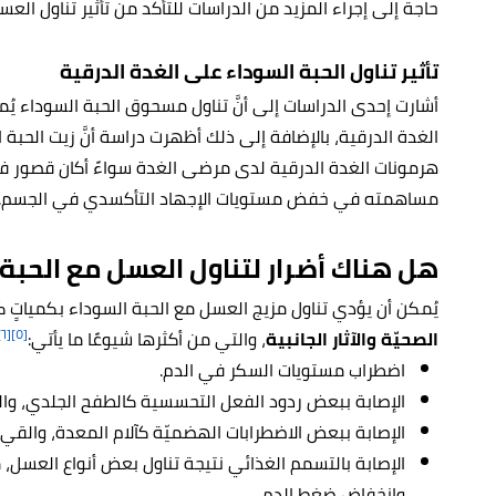
حاجة إلى إجراء المزيد من الدراسات للتأكد من تأثير تناول ا
تأثير تناول الحبة السوداء على الغدة الدرقية
أشارت إحدى الدراسات إلى أنَّ تناول مسحوق الحبة السوداء يُ
الغدة الدرقية، بالإضافة إلى ذلك أظهرت دراسة أنَّ زيت الحب
هرمونات الغدة الدرقية لدى مرضى الغدة سواءً أكان قصور في
مساهمته في خفض مستويات الإجهاد التأكسدي في الجسم.
هل هناك أضرار لتناول العسل مع الحبة 
يُمكن أن يؤدي تناول مزيج العسل مع الحبة السوداء بكمياتٍ ك
[٦]
[٥]
الصحيّة والآثار الجانبية
، والتي من أكثرها شيوعًا ما يأتي:
اضطراب مستويات السكر في الدم.
الإصابة ببعض ردود الفعل التحسسية كالطفح الجلدي، والح
الإصابة ببعض الاضطرابات الهضميّة كآلام المعدة، والقيء
الإصابة بالتسمم الغذائي نتيجة تناول بعض أنواع العسل، 
وانخفاض ضغط الدم.