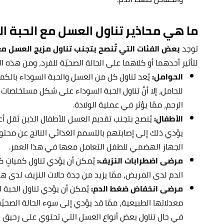
ما هي محاذير تناول العسل مع الحبة ا
توجد
بعض الفئات التي تُنصح بتجنب تناول مزيج العسل مع 
لتأثير أحدهما أو كلاهما على الحالة الصحيّة للفرد، ومن هذه ال
الحوامل:
يُعد تناول كل من العسل والحبة السوداء بالكمي
للحامل، إلا أنَّ تناول الحبة السوداء على شكل مستخلصا
الرحم، ممّا يؤثر في عملية الولادة.
الأطفال:
يُنصح بتجنب تقديم العسل للأطفال الذين تَقل أع
يؤدي ذلك إلى إصابتهم بالتسمم الغذائي الناتج عن محتواه
الجهاز الهضمي للطفل التعامل معها في هذا العمر.
مرضى اضطرابات النزيف:
يُمكن أن يؤدي تناول كمياتٍ 
الدم لدى المريض، ممّا يزيد من حِدة حالات النزيف لدى هذ
مرضى انخفاض ضغط الدم:
يُمكن أن يؤدي تناول الحبة
معدلاتها الطبيعية، ممّا قد يؤدي إلى سوء الحالة الصحي
في حال تناول بعض أنواع العسل التي تحتوي على رحيق ال