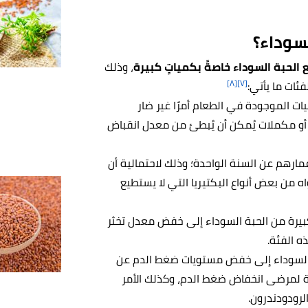
لسوداء؟
الحبة السوداء خاصةً بكمياتٍ كبيرة
، وذلك
[٨]
[٧]
فئات ما يأتي:
ات الموجودة في الطعام أمرًا غير ضار
ت أو مكملات يُمكن أن يُبطئ من معدل انقباض
مارهم عن السنة الواحدة؛ وذلك لاحتمالية أن
 من بعض أنواع البكتيريا التي لا يستطيع
كبيرة من الحبة السوداء إلى خفض معدل تخثر
ه الفئة.
 السوداء إلى خفض مستويات ضغط الدم عن
ّة لمرضى انخفاض ضغط الدم، وكذلك الأمر
رودودندرون.