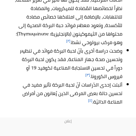
نظراً لخصائصها المُضادة للميكروبات، والمضادة
للالتهابات، بالإضافة إلى امتلاكها خصائص مضادة
للأكسدة، وتعود معظم فوائد حبة البركة الصحية إلى
محتواها من الثيموكينون (بالإنجليزية: Thymoquinone)؛
[٢]
وهو مركب بيولوجي نشط.
وضحت دراسة أخرى بأنّ لحبة البركة فوائد في تنظيم
وتحسين صحة جهاز المناعة، فقد يكون لحبة البركة
دوراً في تحسين الاستجابة المناعية لكوفيد 19 أو
[٣]
فيروس الكورونا.
أثبتت إحدى الدّراسات أنّ لحبة البركة تأثير مفيد في
تحسين حالة بعض المرضى الذين يُعانون من أمراض
[٤]
المناعة الذاتيّة.