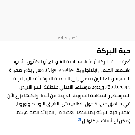
حبة البركة
تُعرف حبة البركة أيضاً باسم الحبة السّوداء، أو الكمّون الأسود،
واسمها العلمي (بالإنجليزية: Nigella sativa)، وهي بذور صغيرة
الحجم سوداء اللون تنتمي إلى الفصيلة الحوذانيّة (بالإنجليزية:
Buttercups)، ويعود موطنها الأصلي منطقة البحر الأبيض
المتوسط، والمنطقة الجنوبية الغربية من آسيا، ولكنّها تزرع الآن
في مناطق عديدة حول العالم، مثل؛ الشّرق الأوسط وأوروبا،
وتمتاز حبة البركة بامتلاكها العديد من الفوائد الصحية، كما
[٥]
يُمكن أن تُستخدم كتوابل.