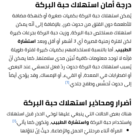
درجة أمان استهلاك حبة البركة
يُمكن استهلاك حبة البركة بكميات صغيرة أو كنهكة مضافة
للأطعمة دون القلق من حدوث ضرر، بالإضافة إلى أنّه يمكن
استهلاك مستخلص حبة البركة، وزيت حبة البركة بجرعات كبيرة
لكن لفترة زمنية قصيرة أي 3 أشهر أو أقل وبعد
استشارة
الطبيب
، أما بالنسبة لاستخدامهم بكميات كبيرة لفترة طويلة
فإنّه لا توجد معلومات كافية تُبيّن مدى سلامتها، كما يمكن أنّ
يُسبب استهلاك حبة البركة حدوث ردّ فعل تحسسّي عند البعض،
أو اضطرابات في المعدة، أو القيء، أو الإمساك، وقد يؤدي أيضاً
[٦]
إلى حدوث تّحسُّس وطفح جلدي.
أضرار ومحاذير استهلاك حبة البركة
هناك بعض الحالات التي ينبغي عليها توخي الحذر قبل استهلاك
[١]
واستخدام حبة البركة
واستشارة الطبيب
، وتكون كما يأتي:
المرأة أثناء مرحلتيّ الحمل والرّضاعة، حيثُ إنّ تناوُلها