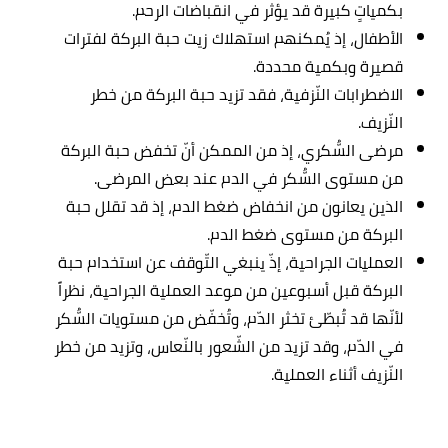
بكمياتٍ كبيرة قد يؤثر في انقباضات الرحم.
الأطفال، إذ يُمكنهم استهلاك زيت حبة البركة لفترات
قصيرة وبكمية محددة.
الاضطرابات النّزفية، فقد تزيد حبة البركة من خطر
النّزيف.
مرضى السُّكري، إذ من الممكن أنّ تخفض حبة البركة
من مستوى السُّكر في الدم عند بعض المرضى.
الذين يعانون من انخفاض ضغط الدم، إذ قد تقلل حبة
البركة من مستوى ضغط الدم.
العمليات الجراحية، إذّ ينبغي التّوقف عن استخدام حبة
البركة قبل أسبوعين من موعد العملية الجراحية، نظراً
لأنّها قد تُبطّئ تخثر الدّم، وتُخفّض من مستويات السُّكر
في الدّم، وقد تزيد من الشّعور بالنّعاس، وتزيد من خطر
النّزيف أثناء العملية.