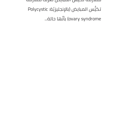
تكيُّس المبايض (بالإنجليزيّة: Polycystic
ovary syndrome) بأنّها حالة...