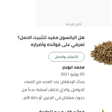
هل اليانسون مفيد لتثبيت الحمل؟
تعرفي على فوائده وأضراره
الأعشاب والحمل
محمد ابوبدر
05 يوليو 2021
يحدُث الإجهاض عند العديد من النساء
الحوامل، والذي تختلف أسبابه؛ بدءاً من
حدوث مشاكل في الجنين، أو حالة الأم...
فوائد كف مريم للولادة