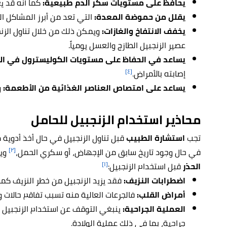
يحافظ على مستويات سكر الدم طبيعية:
كما أنه قد يع
يقلل من حموضة المعدة:
التي تعد من أبرز المشاكل ال
يخفف الانتفاخ والغازات:
ويمكن ذلك من خلال تناول الزنج
عصير الزنجبيل الطازج والعسل يومياً.
يساعد في الحفاظ على مستويات الكوليسترول في ال
[٤]
إصابته بالأمراض.
يساعد على امتصاص العناصر الغذائية من الأطعمة:
و
محاذير استخدام الزنجبيل للحامل
تجب
استشارة الطبيب
قبل تناول الزنجبيل في حال أخذ أدوية 
[٢]
في حال وجود تاريخ سابق من الإجهاض، أو سكري الحمل،
ويج
[١]
الحذر
قبل استخدام الزنجبيل:
اضطرابات النزيف:
فقد يزيد الزنجبيل من خطر النزيف كما 
أمراض القلب:
فالجرعات العالية منه تسبب تفاقم حالات و
العملية الجراحية:
ينبغي التوقف عن استخدام الزنجبيل 
جراحية، بما في ذلك عملية الولادة.