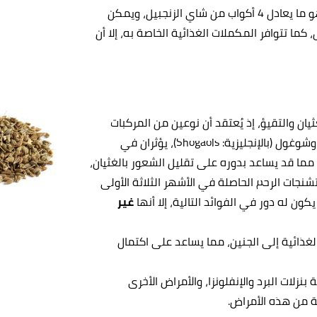
من الزنجبيل يومياً، وهو ما يعادل 4 أكواب من شاي الزنجبيل، ويمكن
 كما تتوافر المكملات الغذائية الخاصة به، إلا أن
ان والتقيؤ، إذ يُعتقد أن نوعين من المركبات
الموجودة في الزنجبيل، هي جينجيرول (بالإنجليزية: Gingerols) وشوغول (بالإنجليزية: Shogaols)، يؤثران في
ما قد يساعد بدوره على تقليل الشعور بالغثيان،
شنجات الرحم الحاصلة في الأشهر الثلاثة الأولى
ون له دور في الفوائد التالية، إلا أنها
غير
لغذائية إلى الجنين، مما يساعد على اكتمال
 بنزلات البرد والإنفلونزا، والأمراض الأخرى
ية من هذه الأمراض.