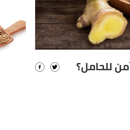
من للحامل؟