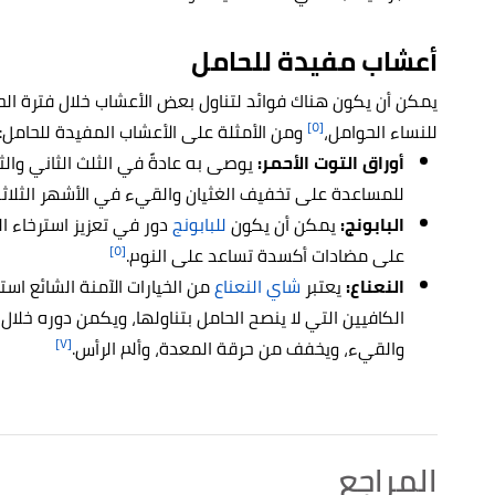
أعشاب مفيدة للحامل
يمكن أن يكون هناك فوائد لتناول بعض الأعشاب خلال فترة الحم
[٥]
للنساء الحوامل،
ومن الأمثلة على الأعشاب المفيدة للحامل:
أوراق التوت الأحمر:
يوصى به عادةً في الثلث الثاني وا
للمساعدة على تخفيف الغثيان والقيء في الأشهر الثلاثة 
البابونج:
يمكن أن يكون
للبابونج
دور في تعزيز استرخاء ال
[٥]
على مضادات أكسدة تساعد على النوم.
النعناع:
يعتبر
شاي النعناع
من الخيارات الآمنة الشائع است
الكافيين التي لا ينصح الحامل بتناولها، ويكمن دوره خلا
[٧]
والقيء، ويخفف من حرقة المعدة، وألم الرأس.
المراجع