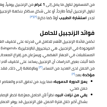
من المسموح تناول ما يصل إلى
1 غرام
تناول الزنجبيل أيضاً طازجاً، أو على شكل سكاكر بنكهة الزنجبيل،
[٣]
[٢]
تجدر
استشارة الطبيب
أولاً كما ذكرنا.
فوائد الزنجبيل للحامل
تكمن فائدة الزنجبيل الأهم للحامل في قدرته على تخفيف الغثي
المستقبلات في الجهاز الهضمي، ويسرّعان من إفراغ المعدة، م
كما أثبتت بعض الدراسات أن الزنجبيل يساعد على تخفيف آلام ت
[٣]
من الحمل لدى العديد من النساء،
وبالإضافة إلى ذلك، فقد يك
[٢]
مؤكدة
بعد:
يعزز الدورة الدموية:
مما يزيد من تدفق الدم والعناصر ا
حمل صحي.
يقي من نزلات البرد:
نظراً لأن الحامل معرّضة لخطر الإصابة
بشكل أكبر خلال فترة الحمل، فإن الزنجبيل قد يوفر الحما