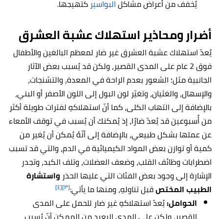
يُخفف من أعراض مشاكل
البواسير
كتهيجها.
أضرار ومحاذير استهلاك عشبة العشرق
يُعدّ استهلاك عشبة العشرق غير ضار لمعظم البالغين والأطفال
فوق 2 عام على المدى القصير، ولكن قد يُسبب بعض الآثار
الجانبية مثل؛ الشعور بعدم الراحة في المعدة، والتشنجات،
والإسهال، والغثيان، وتغيّر لون البول إلى اللون الأصفر أو البني،
بالإضافة إلى التهاب الكلى، كما أنّ استهلاكهِ لفترات طويلة أكثر
من أُسبوعين قد يُعدّ ضارًا، إذ يُمكنك أن يُسبب في توقف الأمعاء
عن عملها بشكل طبيعي، بالإضافة إلى أنّهُ يُمكن أن يُغير من
كمية أو توازن بعض المواد الكيميائية في الدم، والتي قد تسبب
اضطرابات وظائف القلب، وضعف العضلات، وتلف الكبد، وتجدر
الإشارة إلى وجود بعض الفئات التي عليها الحذر
واستشارة
[٤]
[٣]
الطبيب المختص
قبل تناولهِ، ومنها ما يأتي:
الحوامل:
يُعدّ استهلاكهِ غير ضار للحمل على المدى
القصير، ولكن على المدى البعيد من الممكن أنّ يُسبب