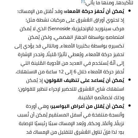
[١]
لتأكيدها، ومنها ما يأتي:
يُمكن أن تُحفز حركة الأمعاء:
وقد تُقلل من الإمساك؛
إذ تحتوي أوراق العُشرق على مركبات نشطة مثل؛
مركب سينوزيد (بالإنجليزية: Sennoside) الذي لا يُمكن
امتصاصهِ بواسطة الجهاز الهضمي، ولكن يُمكن
تكسيرهِ بواسطة بكتيريا الأمعاء، وبالتالي قد يؤدي إلى
تحفيز حركة الأمعاء، ويُعطي تأثيرًا مُلينًا، وتجدر الإشارة
إلى أنّهُ يُستخدم في العديد من الأدوية المُلينة التي
تُحفز حركة الأمعاء خلال 6 إلى 12 ساعة من الاستهلاك.
يُمكن أن يُساعد على تنظيف القولون:
إذ يُمكن
استهلاك شاي العُشرق للتحضير لإجراء تنظير للقولون؛
وذلك لخصائصهِ المُلينة.
يُمكن أن يُقلل من أعراض البواسير:
وهي أوردة
وأنسجة منتفخة في أسفل المستقيم يُمكن أن تُسبب
نزيفًا، وألمًا، وحكة، ويُعد الإمساك سببًا رئيسيًا للإصابة
بهِ؛ لذا فإنّ تناول العُشرق للتقليل من الإمساك قد