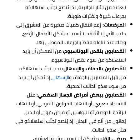
العديد من الآثار الجانبية، لذا يُنصح تجنّب استهلاكهِ
بجرعات كبيرة ولفترات طويلة.
المرضعات:
رُغم انتقال كميات صغيرة من العشرق إلى
حليب الأم، إلا أنّهُ قد لا يُسبب مشاكل للأطفال الرُضع،
وذلك عند تناولهِ فقط بالجرعات الموصى بها.
المُصابون بنقص البوتاسيوم:
من الممكن أن يزيد
استهلاكهِ من سوء نقص البوتاسيوم.
المُصابون بالجفاف والإسهال:
يجب تجنّب استهلاكهِ
من قِبل المصابين بالجفاف و
الإسهال
، إذ يُمكن أن يزيد
من سوء هذهِ الحالات الصحية.
المُصابون ببعض أمراض الجهاز الهضمي:
مثل
الانسداد معوي، أو التهاب القولون التقرحي، أو التهاب
الزائدة الدودية، أو البواسير، أو مرض كرون، أو الذين
يُعانون من ألم في البطن؛ إذ يُنصح تجنّب استهلاكهِ في
مثل هذهِ الحالات.
مرضى القلب:
يُمكن أن تسبب عشبة العشرق