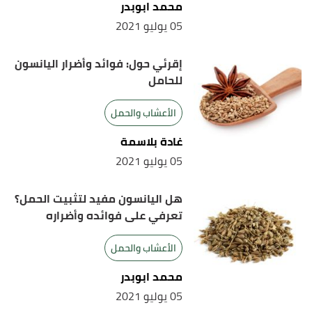
insurance companies. "What is electrical stimulation
محمد ابوبدر
of the pelvic floor?"
,
northwell
, Retrieved 30/6/2022.
05 يوليو 2021
Edited.
إقرئي حول: فوائد وأضرار اليانسون
,
"DiVa Laser Treatment for Vaginal Dryness"
↑
للحامل
uhhospitals
, 29/8/2021, Retrieved 30/6/2022.
Edited.
الأعشاب والحمل
Rebecca Buffum Taylor (19/4/2021),
"Vaginoplasty
↑
غادة بلاسمة
and Labiaplasty"
,
webmd
, Retrieved 30/6/2022.
05 يوليو 2021
Edited.
هل اليانسون مفيد لتثبيت الحمل؟
تعرفي على فوائده وأضراره
الأعشاب والحمل
محمد ابوبدر
05 يوليو 2021