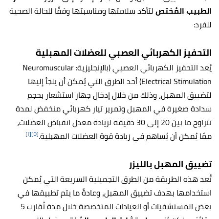
الطبيب المُختص
لتأكد سلامتها ومناسبتها وفقًا للحالة الصحية
للفرد:
التحفيز الكهربائي العصبي للعضلات المهبلية
يُعد التحفيز الكهربائي العصبي (بالإنجليزية: Neuromuscular
Electrical Stimulation) أحد الطرق التي يُمكن أن يلجأ إليها
لتضييق المهبل، وذلك من خلال إدخال جهاز استشعار بحجم
سدادة صغيرة في المهبل وتمرير تيار كهربائي منخفض لمدة
تتراوح ما بين 20 إلى 30 دقيقة لزيادة معدل انقباض العضلات،
[١]
[٥]
ممّا يُمكن أن يُساهم في زيادة قوة العضلات المهبلية.
تضييق المهبل بالليزر
تُعد هذه الطريقة من الطرق التجميلية السريعة التي يُمكن
استخدامها بهدف تضييق المهبل، وعادةً ما يتم تطبيقها في
بعض المستشفيات أو العيادات المتخصصة خلال مدة تُقارب 5