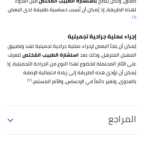
دقائق، ولكن يُنصح
باستشارة الطبيب المُختص
قبل اللجوء
لهذه الطريقة، إذ يُمكن أن تُسبب حساسية طفيفة لدى البعض.
[٦]
إجراء عملية جراحية تجميلية
يُمكن أن يلجأ البعض لإجراء عملية جراحية تجميلية لشد وتضييق
المهبل المترهل، وذلك بعد
استشارة الطبيب المُختص
لتعرف
على الآثار المحتملة للخضوع لهذا النوع من الجراحة التجميلية، إذ
يُمكن أن تؤدي هذه الطريقة إلى زيادة احتمالية الإصابة
[٧]
بالعدوى، وتغير دائماً في الإحساس، والألم المستمر.
المراجع
أ
ب
ت
ث
Claire Sissons (30/7/2019),
"What to know
^