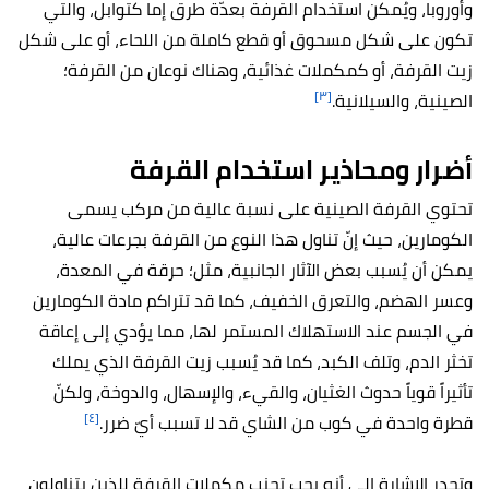
وأوروبا، ويُمكن استخدام القرفة بعدّة طرق إما كتوابل، والتي
تكون على شكل مسحوق أو قطع كاملة من اللحاء، أو على شكل
زيت القرفة، أو كمكملات غذائية، وهناك نوعان من القرفة؛
[٣]
الصينية، والسيلانية.
أضرار ومحاذير استخدام القرفة
تحتوي القرفة الصينية على نسبة عالية من مركب يسمى
الكومارين، حيث إنّ تناول هذا النوع من القرفة بجرعات عالية،
يمكن أن يُسبب بعض الآثار الجانبية، مثل؛ حرقة في المعدة،
وعسر الهضم، والتعرق الخفيف، كما قد تتراكم مادة الكومارين
في الجسم عند الاستهلاك المستمر لها، مما يؤدي إلى إعاقة
تخثر الدم، وتلف الكبد، كما قد يُسبب زيت القرفة الذي يملك
تأثيراً قوياً حدوث الغثيان، والقيء، والإسهال، والدوخة، ولكنّ
[٤]
قطرة واحدة في كوب من الشاي قد لا تسبب أيّ ضرر.
وتجدر الإشارة إلى أنه يجب تجنب مكملات القرفة للذين يتناولون