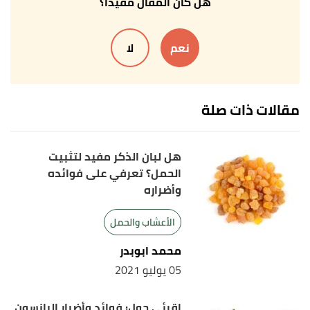
هل كان المقال مفيداً؟
And Others (2015),
"The Effect of Cinnamon on
Menstrual Bleeding and Systemic Symptoms With
نعم
لا
Primary Dysmenorrhea"
,
Iranian Red Crescent
Medical Journal
, Issue 4, Folder 17, Page 27032.
Edited.
مقالات ذات صلة
Yvette Brazier (3/1/2020),
"What are the health
↑
benefits of cinnamon?"
,
medicalnewstoday
, Retrieved
هل لبان الذكر مفيد لتثبيت
19/4/2021. Edited.
الحمل؟ تعرفي على فوائده
وأضراره
أ
ب
Cathy Wong (26/2/2020),
"Health Benefits of
^
Cinnamon"
,
verywellfit
, Retrieved 19/4/2021. Edited.
الأعشاب والحمل
محمد ابوبدر
05 يوليو 2021
إقرئي حول: فوائد وأضرار اليانسون