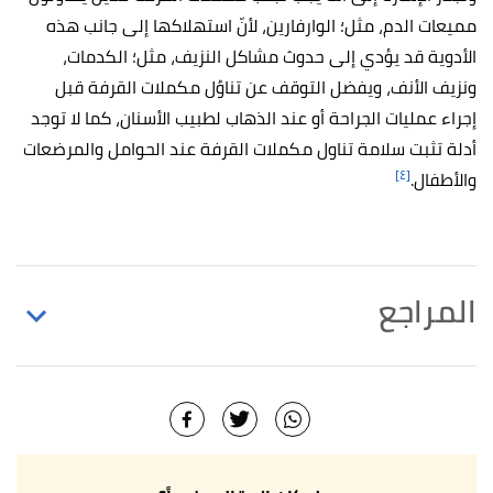
مميعات الدم، مثل؛ الوارفارين، لأنّ استهلاكها إلى جانب هذه
الأدوية قد يؤدي إلى حدوث مشاكل النزيف، مثل؛ الكدمات،
ونزيف الأنف، ويفضل التوقف عن تناوُل مكملات القرفة قبل
إجراء عمليات الجراحة أو عند الذهاب لطبيب الأسنان، كما لا توجد
أدلة تثبت سلامة تناول مكملات القرفة عند الحوامل والمرضعات
[٤]
والأطفال.
المراجع
أ
ب
ت
Sheila Sedicias (8/2020),
"Late period: can
^
cinnamon tea really induce menstruation?"
,
tuasaude
, Retrieved 19/4/2021. Edited.
Molouk Jaafarpour, Masoud Hatefi, Fatemeh Najafi,
↑